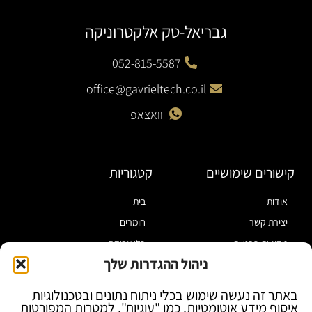
גבריאל-טק אלקטרוניקה
052-815-5587
office@gavrieltech.co.il
וואצאפ
קישורים שימושיים
קטגוריות
אודות
בית
יצירת קשר
חומרים
מדיניות פרטיות
כלי עבודה
ניהול ההגדרות שלך
תקנון
מוצרי הלחמה
הצהרת נגישות
מוצרי חיווט
באתר זה נעשה שימוש בכלי ניתוח נתונים ובטכנולוגיות
איסוף מידע אוטומטיות, כמו "עוגיות", למטרות המפורטות
בלוג
ספקי כח ומודדים