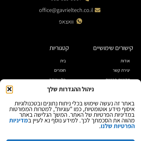
office@gavrieltech.co.il
וואצאפ
קישורים שימושיים
קטגוריות
אודות
בית
יצירת קשר
חומרים
מדיניות פרטיות
כלי עבודה
ניהול ההגדרות שלך
תקנון
מוצרי הלחמה
הצהרת נגישות
מוצרי חיווט
באתר זה נעשה שימוש בכלי ניתוח נתונים ובטכנולוגיות
איסוף מידע אוטומטיות, כמו "עוגיות", למטרות המפורטות
בלוג
ספקי כח ומודדים
במדיניות הפרטיות של האתר. המשך הגלישה באתר
ציוד אופטי להגדלה
מהווה את הסכמתך לכך. למידע נוסף נא לעיין ב
מדיניות
הפרטיות שלנו
.
ציוד אנטי סטטי
קוסמטיקה