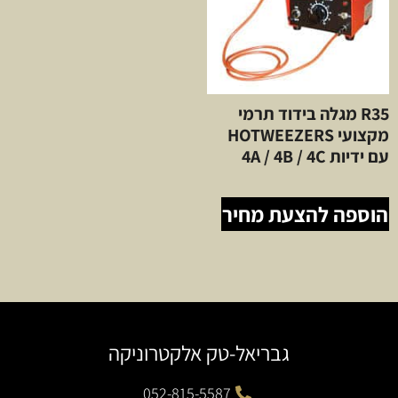
R35 מגלה בידוד תרמי
מקצועי HOTWEEZERS
עם ידיות 4A / 4B / 4C
הוספה להצעת מחיר
גבריאל-טק אלקטרוניקה
052-815-5587