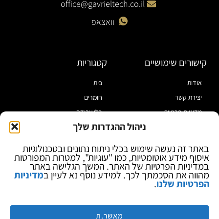
office@gavrieltech.co.il
וואצאפ
קישורים שימושיים
קטגוריות
אודות
בית
יצירת קשר
חומרים
מדיניות פרטיות
כלי עבודה
ניהול ההגדרות שלך
תקנון
מוצרי הלחמה
הצהרת נגישות
מוצרי חיווט
באתר זה נעשה שימוש בכלי ניתוח נתונים ובטכנולוגיות
איסוף מידע אוטומטיות, כמו "עוגיות", למטרות המפורטות
בלוג
ספקי כח ומודדים
במדיניות הפרטיות של האתר. המשך הגלישה באתר
ציוד אופטי להגדלה
מהווה את הסכמתך לכך. למידע נוסף נא לעיין ב
מדיניות
הפרטיות שלנו
.
ציוד אנטי סטטי
קוסמטיקה
מותגים
מאשר.ת