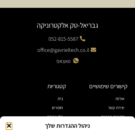
גבריאל-טק אלקטרוניקה
052-815-5587
office@gavrieltech.co.il
וואצאפ
קישורים שימושיים
קטגוריות
אודות
בית
יצירת קשר
חומרים
מדיניות פרטיות
כלי עבודה
ניהול ההגדרות שלך
תקנון
מוצרי הלחמה
הצהרת נגישות
מוצרי חיווט