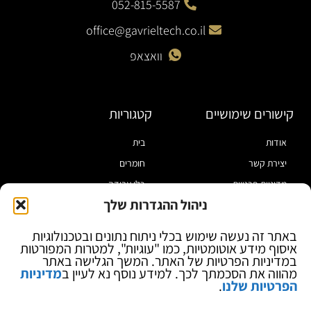
052-815-5587
office@gavrieltech.co.il
וואצאפ
קישורים שימושיים
קטגוריות
אודות
בית
יצירת קשר
חומרים
מדיניות פרטיות
כלי עבודה
ניהול ההגדרות שלך
תקנון
מוצרי הלחמה
הצהרת נגישות
מוצרי חיווט
באתר זה נעשה שימוש בכלי ניתוח נתונים ובטכנולוגיות
איסוף מידע אוטומטיות, כמו "עוגיות", למטרות המפורטות
בלוג
ספקי כח ומודדים
במדיניות הפרטיות של האתר. המשך הגלישה באתר
ציוד אופטי להגדלה
מהווה את הסכמתך לכך. למידע נוסף נא לעיין ב
מדיניות
הפרטיות שלנו
.
ציוד אנטי סטטי
קוסמטיקה