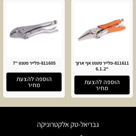
811611-פלייר פטנט אף ארוך
811605-פלייר פטנט “7
“6.1.2
הוספה להצעת
הוספה להצעת
מחיר
מחיר
גבריאל-טק אלקטרוניקה