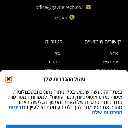
office@gavrieltech.co.il
וואצאפ
קישורים שימושיים
קטגוריות
אודות
בית
יצירת קשר
חומרים
מדיניות פרטיות
כלי עבודה
ניהול ההגדרות שלך
תקנון
מוצרי הלחמה
הצהרת נגישות
מוצרי חיווט
באתר זה נעשה שימוש בכלי ניתוח נתונים ובטכנולוגיות
איסוף מידע אוטומטיות, כמו "עוגיות", למטרות המפורטות
בלוג
ספקי כח ומודדים
במדיניות הפרטיות של האתר. המשך הגלישה באתר
ציוד אופטי להגדלה
מהווה את הסכמתך לכך. למידע נוסף נא לעיין ב
מדיניות
הפרטיות שלנו
.
ציוד אנטי סטטי
קוסמטיקה