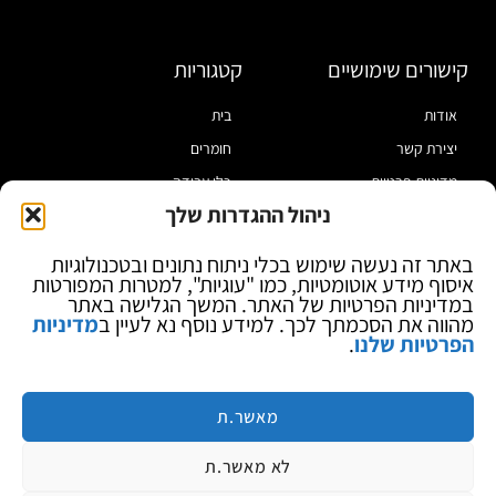
קישורים שימושיים
קטגוריות
אודות
בית
יצירת קשר
חומרים
מדיניות פרטיות
כלי עבודה
ניהול ההגדרות שלך
תקנון
מוצרי הלחמה
הצהרת נגישות
מוצרי חיווט
באתר זה נעשה שימוש בכלי ניתוח נתונים ובטכנולוגיות
איסוף מידע אוטומטיות, כמו "עוגיות", למטרות המפורטות
בלוג
ספקי כח ומודדים
במדיניות הפרטיות של האתר. המשך הגלישה באתר
ציוד אופטי להגדלה
מהווה את הסכמתך לכך. למידע נוסף נא לעיין ב
מדיניות
הפרטיות שלנו
.
ציוד אנטי סטטי
קוסמטיקה
מותגים
מאשר.ת
לא מאשר.ת