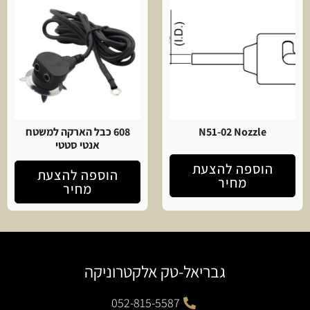
N51-02 Nozzle
608 כבל הארקה למשטח
אנטי סטטי
הוספה להצעת
הוספה להצעת
מחיר
מחיר
גבריאל-טק אלקטרוניקה
052-815-5587