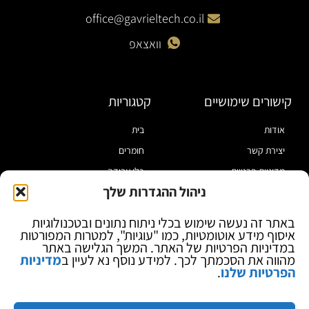
office@gavrieltech.co.il
וואצאפ
קישורים שימושיים
קטגוריות
אודות
בית
יצירת קשר
חומרים
מדיניות פרטיות
כלי עבודה
ניהול ההגדרות שלך
תקנון
מוצרי הלחמה
הצהרת נגישות
מוצרי חיווט
באתר זה נעשה שימוש בכלי ניתוח נתונים ובטכנולוגיות
איסוף מידע אוטומטיות, כמו "עוגיות", למטרות המפורטות
בלוג
ספקי כח ומודדים
במדיניות הפרטיות של האתר. המשך הגלישה באתר
ציוד אופטי להגדלה
מהווה את הסכמתך לכך. למידע נוסף נא לעיין ב
מדיניות
הפרטיות שלנו
.
ציוד אנטי סטטי
קוסמטיקה